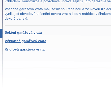
vzhledem. Konstrukce a povrchová úprava zajišťují pro garážová vra
Všechna garážová vrata mají zesílenou tepelnou a zvukovou izolaci
vynikající obvodové utěsnění otvoru vrat a jsou v nabídce v široké
dekorů panelů.
Sekční garážová vrata
Výklopná garažová vrata
Křídlová garážová vrata