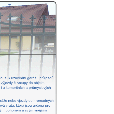
ouží k uzavírání garáží, průjezdů
ýjezdy či vstupy do objektu.
k i u komerčních a průmyslových
aráže nebo vjezdy do hromadných
vá vrata, která jsou určena pro
žitým pohonem a svým vnějším