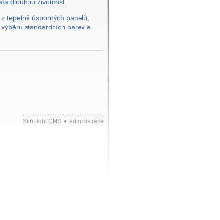
ta dlouhou životnost.
 z tepelně úsporných panelů,
m výběru standardních barev a
SunLight CMS
•
administrace