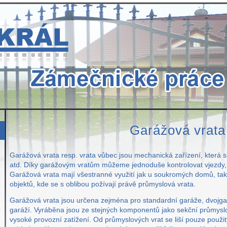
Garážová vrata
Garážová vrata resp. vrata vůbec jsou mechanická zařízení, která sl
atd. Díky garážovým vratům můžeme jednoduše kontrolovat vjezdy, v
Garážová vrata mají všestranné využití jak u soukromých domů, ta
objektů, kde se s oblibou požívají právě průmyslová vrata.
Garážová vrata jsou určena zejména pro standardní garáže, dvojg
garáží. Vyráběna jsou ze stejných komponentů jako sekční průmyslo
vysoké provozní zatížení. Od průmyslových vrat se liší pouze pou